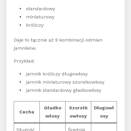
standardowy
miniaturowy
króliczy
Daje to łącznie aż 9 kombinacji odmian
jamników.
Przykład:
jamnik króliczy długowłosy
jamnik miniaturowy szorstkowłosy
jamnik standardowy gładkowłosy
Gładko
Szorstk
Długowł
Cecha
włosy
owłosy
osy
Długość
Średnia,