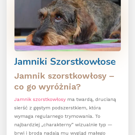
Jamniki Szorstkowłose
Jamnik szorstkowłosy –
co go wyróżnia?
Jamnik szorstkowłosy
ma twardą, drucianą
sierść z gęstym podszerstkiem, która
wymaga regularnego trymowania. To
najbardziej „charakterny” wizualnie typ —
brwi i broda nadają mu wygląd małego