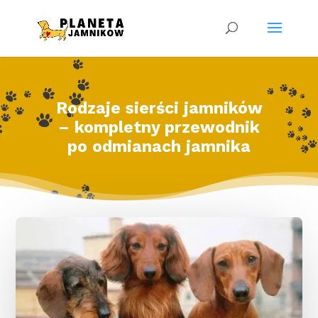
Rodzaje sierści jamników
– kompletny przewodnik
po odmianach jamnika