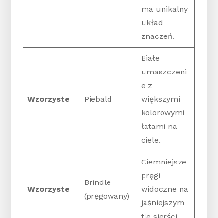
ma unikalny
układ
znaczeń.
Białe
umaszczeni
e z
Wzorzyste
Piebald
większymi
kolorowymi
łatami na
ciele.
Ciemniejsze
pręgi
Brindle
Wzorzyste
widoczne na
(pręgowany)
jaśniejszym
tle sierści.