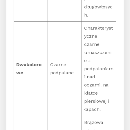
długowłosyc
h.
Charakteryst
yczne
czarne
umaszczeni
e z
Dwukoloro
Czarne
podpalaniam
we
podpalane
i nad
oczami, na
klatce
piersiowej i
łapach.
Brązowa