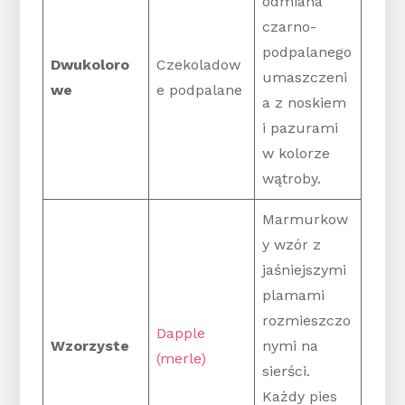
odmiana
czarno-
podpalanego
Dwukoloro
Czekoladow
umaszczeni
we
e podpalane
a z noskiem
i pazurami
w kolorze
wątroby.
Marmurkow
y wzór z
jaśniejszymi
plamami
rozmieszczo
Dapple
Wzorzyste
nymi na
(merle)
sierści.
Każdy pies