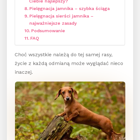
Ciebie najlepszy?
Pielęgnacja jamnika – szybka ściąga
Pielęgnacja sierści jamnika –
najważniejsze zasady
Podsumowanie
FAQ
Choć wszystkie należą do tej samej rasy,
życie z każdą odmianą może wyglądać nieco
inaczej.