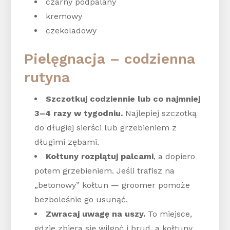
czarny podpalany
kremowy
czekoladowy
Pielęgnacja – codzienna
rutyna
Szczotkuj codziennie lub co najmniej
3–4 razy w tygodniu.
Najlepiej szczotką
do długiej sierści lub grzebieniem z
długimi zębami.
Kołtuny rozplątuj palcami
, a dopiero
potem grzebieniem. Jeśli trafisz na
„betonowy” kołtun — groomer pomoże
bezboleśnie go usunąć.
Zwracaj uwagę na uszy.
To miejsce,
gdzie zbiera się wilgoć i brud, a kołtuny