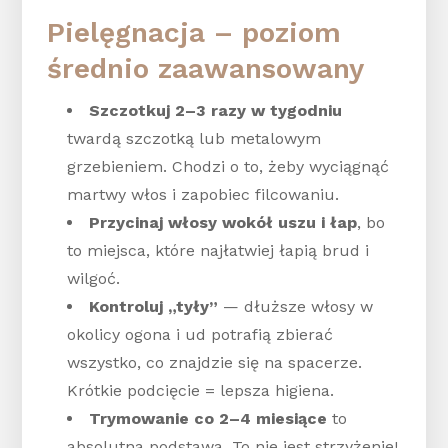
Pielęgnacja – poziom
średnio zaawansowany
Szczotkuj 2–3 razy w tygodniu
twardą szczotką lub metalowym
grzebieniem. Chodzi o to, żeby wyciągnąć
martwy włos i zapobiec filcowaniu.
Przycinaj włosy wokół uszu i łap
, bo
to miejsca, które najłatwiej łapią brud i
wilgoć.
Kontroluj „tyły”
— dłuższe włosy w
okolicy ogona i ud potrafią zbierać
wszystko, co znajdzie się na spacerze.
Krótkie podcięcie = lepsza higiena.
Trymowanie co 2–4 miesiące
to
absolutna podstawa. To nie jest strzyżenie!