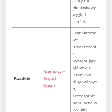
szary lub
niebieskawy
wygląd
sierści.
Jasnokremo
we
umaszczeni
e
występujące
głównie u
Kremowy –
jamników
Rzadkie
English
długowłosyc
Cream
h,
szczególnie
popularne w
Wielkiej