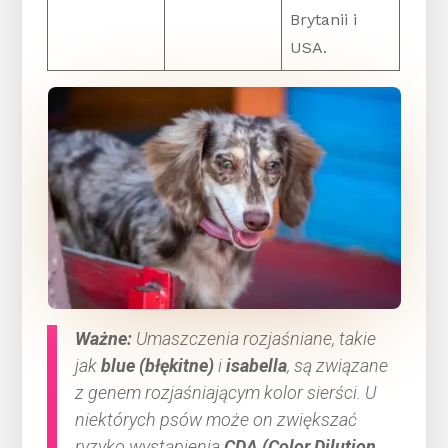
Brytanii i
USA.
Ważne:
Umaszczenia rozjaśniane, takie
jak
blue (błękitne)
i
isabella
, są związane
z genem rozjaśniającym kolor sierści. U
niektórych psów może on zwiększać
ryzyko wystąpienia
CDA (Color Dilution