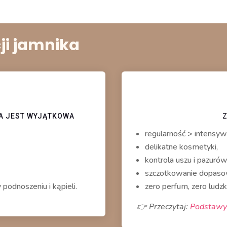
ji jamnika
A JEST WYJĄTKOWA
regularność > intensyw
delikatne kosmetyki,
kontrola uszu i pazurów
szczotkowanie dopasow
podnoszeniu i kąpieli.
zero perfum, zero ludz
👉 Przeczytaj:
Podstawy 