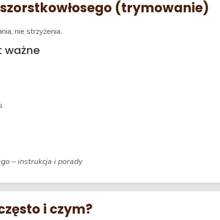
 szorstkowłosego (trymowanie)
, nie strzyżenia.
t ważne
i.
 – instrukcja i porady
często i czym?