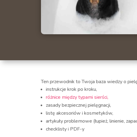
Ten przewodnik to Twoja baza wiedzy o pielęg
instrukcje krok po kroku,
różnice między typami sierści,
zasady bezpiecznej pielęgnacji,
listę akcesoriów i kosmetyków,
artykuły problemowe (łupież, linienie, zapac
checklisty i PDF-y