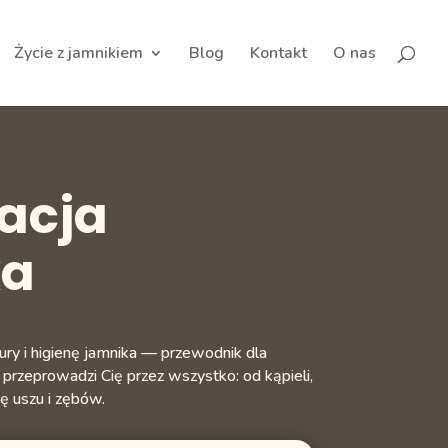
Życie z jamnikiem
Blog
Kontakt
O nas
acja
ka
zury i higienę jamnika — przewodnik dla
przeprowadzi Cię przez wszystko: od kąpieli,
ę uszu i zębów.