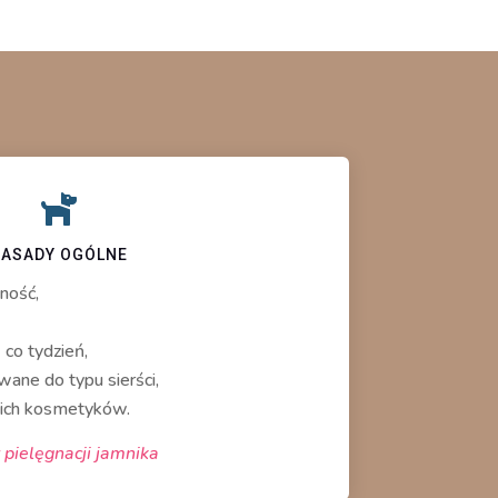

ZASADY OGÓLNE
ność,
 co tydzień,
ane do typu sierści,
kich kosmetyków.
pielęgnacji jamnika