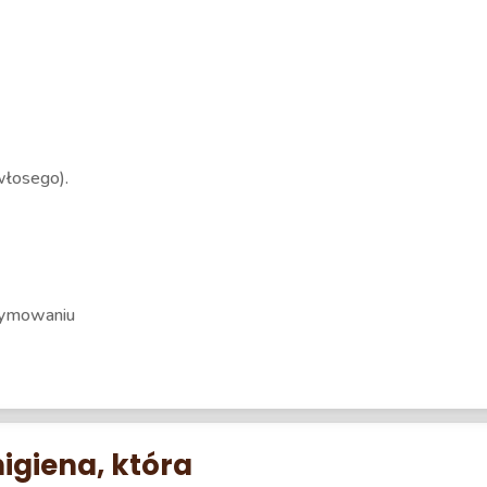
włosego).
trymowaniu
higiena, która