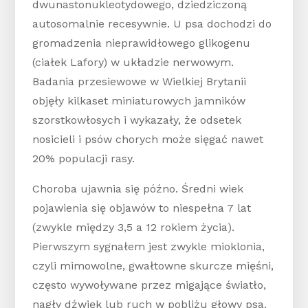
dwunastonukleotydowego, dziedziczoną
autosomalnie recesywnie. U psa dochodzi do
gromadzenia nieprawidłowego glikogenu
(ciałek Lafory) w układzie nerwowym.
Badania przesiewowe w Wielkiej Brytanii
objęły kilkaset miniaturowych jamników
szorstkowłosych i wykazały, że odsetek
nosicieli i psów chorych może sięgać nawet
20% populacji rasy.
Choroba ujawnia się późno. Średni wiek
pojawienia się objawów to niespełna 7 lat
(zwykle między 3,5 a 12 rokiem życia).
Pierwszym sygnałem jest zwykle mioklonia,
czyli mimowolne, gwałtowne skurcze mięśni,
często wywoływane przez migające światło,
nagły dźwięk lub ruch w pobliżu głowy psa.