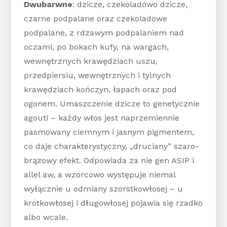
Dwubarwne
: dzicze, czekoladowo dzicze,
czarne podpalane oraz czekoladowe
podpalane, z rdzawym podpalaniem nad
oczami, po bokach kufy, na wargach,
wewnętrznych krawędziach uszu,
przedpiersiu, wewnętrznych i tylnych
krawędziach kończyn, łapach oraz pod
ogonem. Umaszczenie dzicze to genetycznie
agouti – każdy włos jest naprzemiennie
pasmowany ciemnym i jasnym pigmentem,
co daje charakterystyczny, „druciany” szaro-
brązowy efekt. Odpowiada za nie gen ASIP i
allel aw, a wzorcowo występuje niemal
wyłącznie u odmiany szorstkowłosej – u
krótkowłosej i długowłosej pojawia się rzadko
albo wcale.