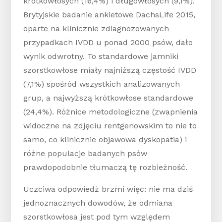
krótkowłosych (16,4%) i długowłosych (9,1%).
Brytyjskie badanie ankietowe DachsLife 2015,
oparte na klinicznie zdiagnozowanych
przypadkach IVDD u ponad 2000 psów, dało
wynik odwrotny. To standardowe jamniki
szorstkowłose miały najniższą częstość IVDD
(7,1%) spośród wszystkich analizowanych
grup, a najwyższą krótkowłose standardowe
(24,4%). Różnice metodologiczne (zwapnienia
widoczne na zdjęciu rentgenowskim to nie to
samo, co klinicznie objawowa dyskopatia) i
różne populacje badanych psów
prawdopodobnie tłumaczą tę rozbieżność.
Uczciwa odpowiedź brzmi więc: nie ma dziś
jednoznacznych dowodów, że odmiana
szorstkowłosa jest pod tym względem