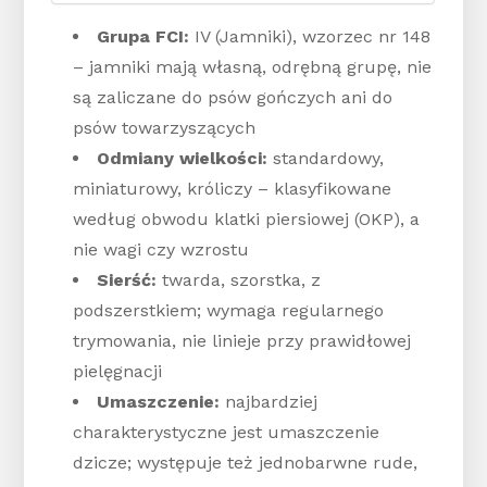
Grupa FCI:
IV (Jamniki), wzorzec nr 148
– jamniki mają własną, odrębną grupę, nie
są zaliczane do psów gończych ani do
psów towarzyszących
Odmiany wielkości:
standardowy,
miniaturowy, króliczy – klasyfikowane
według obwodu klatki piersiowej (OKP), a
nie wagi czy wzrostu
Sierść:
twarda, szorstka, z
podszerstkiem; wymaga regularnego
trymowania, nie linieje przy prawidłowej
pielęgnacji
Umaszczenie:
najbardziej
charakterystyczne jest umaszczenie
dzicze; występuje też jednobarwne rude,