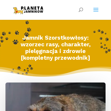
Jamnik Szorstkowłosy:
wzorzec rasy, charakter,
pielęgnacja i zdrowie
[kompletny przewodnik]