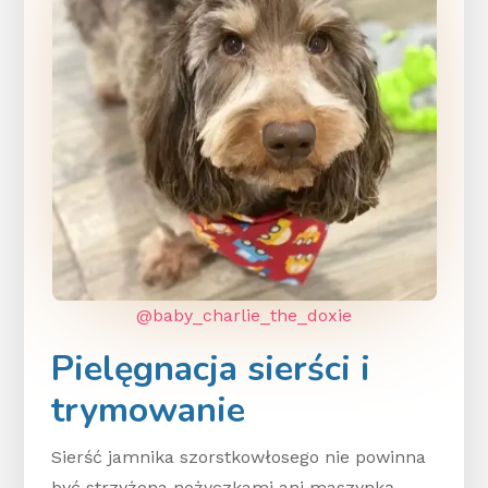
@baby_charlie_the_doxie
Pielęgnacja sierści i
trymowanie
Sierść jamnika szorstkowłosego nie powinna
być strzyżona nożyczkami ani maszynką.