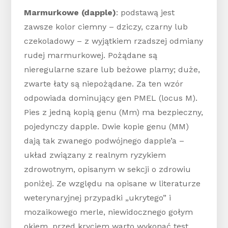
Marmurkowe (dapple)
: podstawą jest
zawsze kolor ciemny – dziczy, czarny lub
czekoladowy – z wyjątkiem rzadszej odmiany
rudej marmurkowej. Pożądane są
nieregularne szare lub beżowe plamy; duże,
zwarte łaty są niepożądane. Za ten wzór
odpowiada dominujący gen PMEL (locus M).
Pies z jedną kopią genu (Mm) ma bezpieczny,
pojedynczy dapple. Dwie kopie genu (MM)
dają tak zwanego podwójnego dapple’a –
układ związany z realnym ryzykiem
zdrowotnym, opisanym w sekcji o zdrowiu
poniżej. Ze względu na opisane w literaturze
weterynaryjnej przypadki „ukrytego” i
mozaikowego merle, niewidocznego gołym
okiem, przed kryciem warto wykonać test