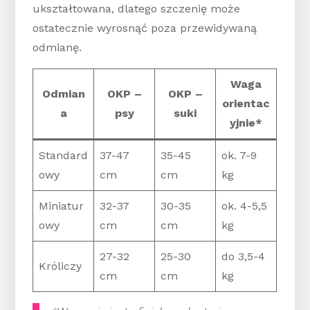
ukształtowana, dlatego szczenię może
ostatecznie wyrosnąć poza przewidywaną
odmianę.
Waga
Odmian
OKP –
OKP –
orientac
a
psy
suki
yjnie*
Standard
37-47
35-45
ok. 7-9
owy
cm
cm
kg
Miniatur
32-37
30-35
ok. 4-5,5
owy
cm
cm
kg
27-32
25-30
do 3,5-4
Króliczy
cm
cm
kg