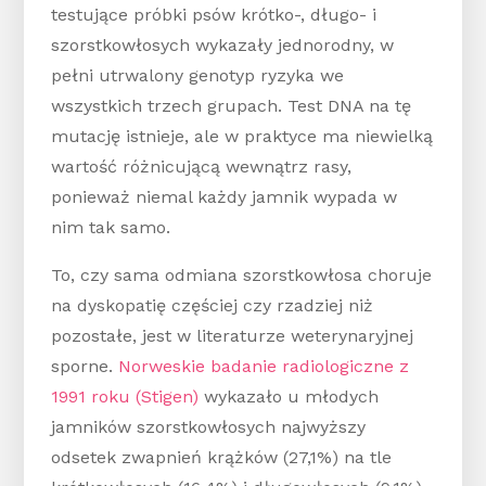
testujące próbki psów krótko-, długo- i
szorstkowłosych wykazały jednorodny, w
pełni utrwalony genotyp ryzyka we
wszystkich trzech grupach. Test DNA na tę
mutację istnieje, ale w praktyce ma niewielką
wartość różnicującą wewnątrz rasy,
ponieważ niemal każdy jamnik wypada w
nim tak samo.
To, czy sama odmiana szorstkowłosa choruje
na dyskopatię częściej czy rzadziej niż
pozostałe, jest w literaturze weterynaryjnej
sporne.
Norweskie badanie radiologiczne z
1991 roku (Stigen)
wykazało u młodych
jamników szorstkowłosych najwyższy
odsetek zwapnień krążków (27,1%) na tle