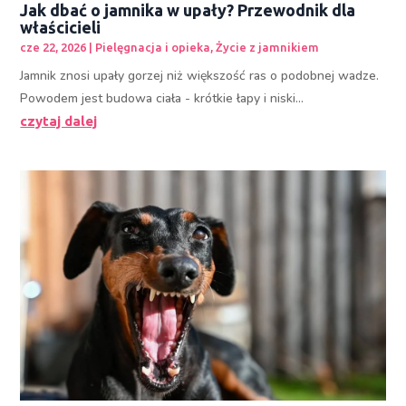
Jak dbać o jamnika w upały? Przewodnik dla
właścicieli
cze 22, 2026
|
Pielęgnacja i opieka
,
Życie z jamnikiem
Jamnik znosi upały gorzej niż większość ras o podobnej wadze.
Powodem jest budowa ciała - krótkie łapy i niski...
czytaj dalej