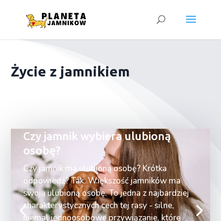
Życie z jamnikiem
Czy jamnik wybiera ulubioną
osobę?
Czy jamnik ma ulubioną osobę? Krótka
odpowiedź? Tak. Większość jamników ma
swoją ulubioną osobę. To jedna z najbardziej
charakterystycznych cech tej rasy - silne,
niemal jednoosobowe przywiązanie, które